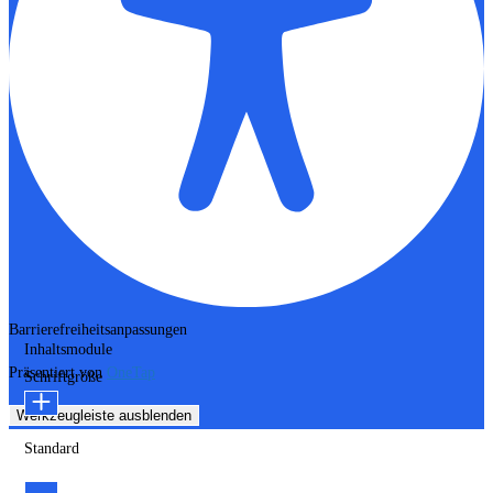
Barrierefreiheitsanpassungen
Inhaltsmodule
Präsentiert von
OneTap
Schriftgröße
Werkzeugleiste ausblenden
Standard